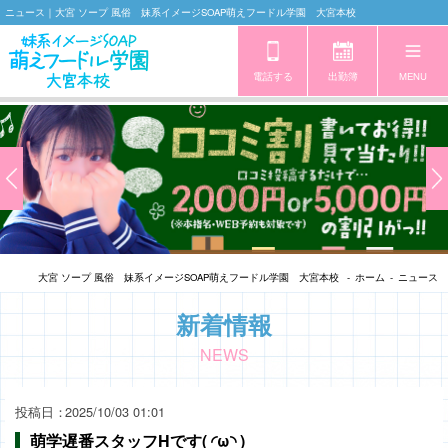
ニュース｜大宮 ソープ 風俗 妹系イメージSOAP萌えフードル学園 大宮本校
電話する
出勤簿
大宮 ソープ 風俗 妹系イメージSOAP萌えフードル学園 大宮本校
ホーム
ニュース
新着情報
NEWS
2025/10/03 01:01
萌学遅番スタッフHです( ◜ω◝ )