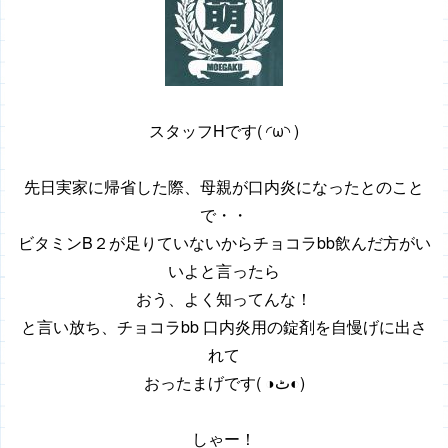
スタッフHです( ◜ω◝ )
先日実家に帰省した際、母親が口内炎になったとのこと
で・・
ビタミンB２が足りていないからチョコラbb飲んだ方がい
いよと言ったら
おう、よく知ってんな！
と言い放ち、チョコラbb 口内炎用の錠剤を自慢げに出さ
れて
おったまげです( ◑ٹ◐)
しゃー！